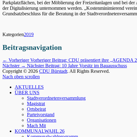
Parkplatzflächen, bei der Möblierung der Freizeitanlagen und bei d
der Digitalisierung unternommen werden. „Kostenminimierend vereinf
Grundsatzbeschluss für die Beratung in der Stadtverordnetenversamml
Kategorien
2019
Beitragsnavigation
← Vorheriger
Vorheriger Beitrag:
CDU präsentiert ihre „AGENDA 
Nächster →
Nächster Beitrag:
10 Jahre Vorsitz im Bauausschuss
Copyright © 2026
CDU Bürstadt
. All Rights Reserved.
Nach oben scrollen
AKTUELLES
ÜBER UNS
Stadtverordnetenversammlung
Magistrat
Ortsbeirat
Parteivorstand
Organisationen
Mach Mit
KOMMUNALWAHL 26
Kommunalwahlprogramm