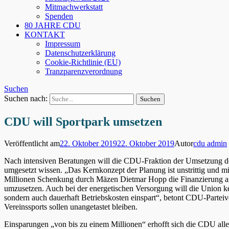
Mitmachwerkstatt
Spenden
80 JAHRE CDU
KONTAKT
Impressum
Datenschutzerklärung
Cookie-Richtlinie (EU)
Tranzparenzverordnung
Suchen
Suchen nach:
CDU will Sportpark umsetzen
Veröffentlicht am
22. Oktober 2019
22. Oktober 2019
Autor
cdu admin
Nach intensiven Beratungen will die CDU-Fraktion der Umsetzung de
umgesetzt wissen. „Das Kernkonzept der Planung ist unstrittig und mit
Millionen Schenkung durch Mäzen Dietmar Hopp die Finanzierung an
umzusetzen. Auch bei der energetischen Versorgung will die Union k
sondern auch dauerhaft Betriebskosten einspart“, betont CDU-Parteiv
Vereinssports sollen unangetastet bleiben.
Einsparungen „von bis zu einem Millionen“ erhofft sich die CDU alle