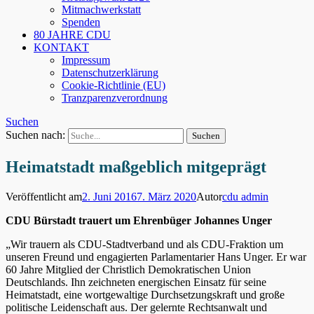
Mitmachwerkstatt
Spenden
80 JAHRE CDU
KONTAKT
Impressum
Datenschutzerklärung
Cookie-Richtlinie (EU)
Tranzparenzverordnung
Suchen
Suchen nach:
Heimatstadt maßgeblich mitgeprägt
Veröffentlicht am
2. Juni 2016
7. März 2020
Autor
cdu admin
CDU Bürstadt trauert um Ehrenbüger Johannes Unger
„Wir trauern als CDU-Stadtverband und als CDU-Fraktion um
unseren Freund und engagierten Parlamentarier Hans Unger. Er war
60 Jahre Mitglied der Christlich Demokratischen Union
Deutschlands. Ihn zeichneten energischen Einsatz für seine
Heimatstadt, eine wortgewaltige Durchsetzungskraft und große
politische Leidenschaft aus. Der gelernte Rechtsanwalt und