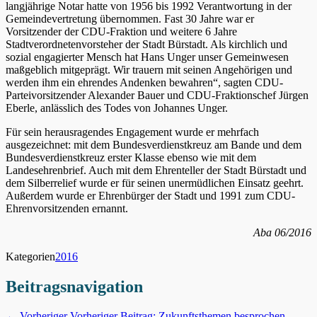
langjährige Notar hatte von 1956 bis 1992 Verantwortung in der
Gemeindevertretung übernommen. Fast 30 Jahre war er
Vorsitzender der CDU-Fraktion und weitere 6 Jahre
Stadtverordnetenvorsteher der Stadt Bürstadt. Als kirchlich und
sozial engagierter Mensch hat Hans Unger unser Gemeinwesen
maßgeblich mitgeprägt. Wir trauern mit seinen Angehörigen und
werden ihm ein ehrendes Andenken bewahren“, sagten CDU-
Parteivorsitzender Alexander Bauer und CDU-Fraktionschef Jürgen
Eberle, anlässlich des Todes von Johannes Unger.
Für sein herausragendes Engagement wurde er mehrfach
ausgezeichnet: mit dem Bundesverdienstkreuz am Bande und dem
Bundesverdienstkreuz erster Klasse ebenso wie mit dem
Landesehrenbrief. Auch mit dem Ehrenteller der Stadt Bürstadt und
dem Silberrelief wurde er für seinen unermüdlichen Einsatz geehrt.
Außerdem wurde er Ehrenbürger der Stadt und 1991 zum CDU-
Ehrenvorsitzenden ernannt.
Aba 06/2016
Kategorien
2016
Beitragsnavigation
← Vorheriger
Vorheriger Beitrag:
Zukunftsthemen besprochen