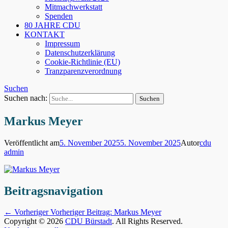
Mitmachwerkstatt
Spenden
80 JAHRE CDU
KONTAKT
Impressum
Datenschutzerklärung
Cookie-Richtlinie (EU)
Tranzparenzverordnung
Suchen
Suchen nach:
Markus Meyer
Veröffentlicht am
5. November 2025
5. November 2025
Autor
cdu
admin
Beitragsnavigation
← Vorheriger
Vorheriger Beitrag:
Markus Meyer
Copyright © 2026
CDU Bürstadt
. All Rights Reserved.