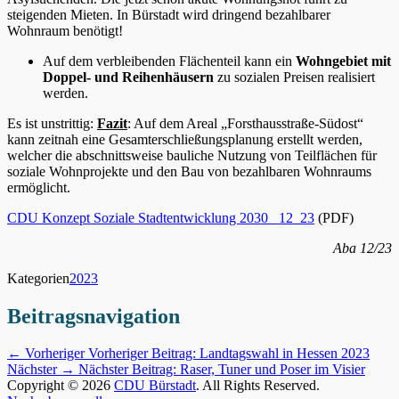
steigenden Mieten. In Bürstadt wird dringend bezahlbarer
Wohnraum benötigt!
Auf dem verbleibenden Flächenteil kann ein
Wohngebiet mit
Doppel- und Reihenhäusern
zu sozialen Preisen realisiert
werden.
Es ist unstrittig:
Fazit
: Auf dem Areal „Forsthausstraße-Südost“
kann zeitnah eine Gesamterschließungsplanung erstellt werden,
welcher die abschnittsweise bauliche Nutzung von Teilflächen für
soziale Wohnprojekte und den Bau von bezahlbaren Wohnraums
ermöglicht.
CDU Konzept Soziale Stadtentwicklung 2030 _12_23
(PDF)
Aba 12/23
Kategorien
2023
Beitragsnavigation
← Vorheriger
Vorheriger Beitrag:
Landtagswahl in Hessen 2023
Nächster →
Nächster Beitrag:
Raser, Tuner und Poser im Visier
Copyright © 2026
CDU Bürstadt
. All Rights Reserved.