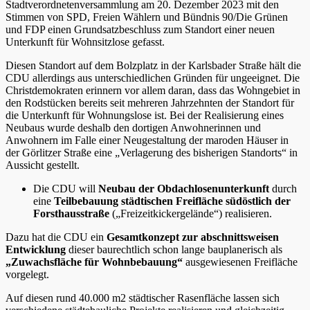
Stadtverordnetenversammlung am 20. Dezember 2023 mit den
Stimmen von SPD, Freien Wählern und Bündnis 90/Die Grünen
und FDP einen Grundsatzbeschluss zum Standort einer neuen
Unterkunft für Wohnsitzlose gefasst.
Diesen Standort auf dem Bolzplatz in der Karlsbader Straße hält die
CDU allerdings aus unterschiedlichen Gründen für ungeeignet. Die
Christdemokraten erinnern vor allem daran, dass das Wohngebiet in
den Rodstücken bereits seit mehreren Jahrzehnten der Standort für
die Unterkunft für Wohnungslose ist. Bei der Realisierung eines
Neubaus wurde deshalb den dortigen Anwohnerinnen und
Anwohnern im Falle einer Neugestaltung der maroden Häuser in
der Görlitzer Straße eine „Verlagerung des bisherigen Standorts“ in
Aussicht gestellt.
Die CDU will
Neubau der Obdachlosenunterkunft
durch
eine
Teilbebauung städtischen Freifläche südöstlich der
Forsthausstraße
(„Freizeitkickergelände“) realisieren.
Dazu hat die CDU ein
Gesamtkonzept zur abschnittsweisen
Entwicklung
dieser baurechtlich schon lange bauplanerisch als
„Zuwachsfläche für Wohnbebauung“
ausgewiesenen Freifläche
vorgelegt.
Auf diesen rund 40.000 m2 städtischer Rasenfläche lassen sich