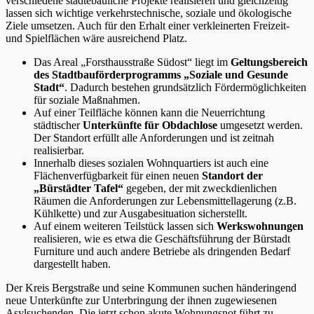
verschiedene städtebauliche Projekte realisieren und gleichzeitig
lassen sich wichtige verkehrstechnische, soziale und ökologische
Ziele umsetzen. Auch für den Erhalt einer verkleinerten Freizeit-
und Spielflächen wäre ausreichend Platz.
Das Areal „Forsthausstraße Südost“ liegt im
Geltungsbereich
des Stadtbauförderprogramms „Soziale und Gesunde
Stadt“
. Dadurch bestehen grundsätzlich Fördermöglichkeiten
für soziale Maßnahmen.
Auf einer Teilfläche können kann die Neuerrichtung
städtischer
Unterkünfte für Obdachlose
umgesetzt werden.
Der Standort erfüllt alle Anforderungen und ist zeitnah
realisierbar.
Innerhalb dieses sozialen Wohnquartiers ist auch eine
Flächenverfügbarkeit für einen neuen
Standort der
„Bürstädter Tafel“
gegeben, der mit zweckdienlichen
Räumen die Anforderungen zur Lebensmittellagerung (z.B.
Kühlkette) und zur Ausgabesituation sicherstellt.
Auf einem weiteren Teilstück lassen sich
Werkswohnungen
realisieren, wie es etwa die Geschäftsführung der Bürstadt
Furniture und auch andere Betriebe als dringenden Bedarf
dargestellt haben.
Der Kreis Bergstraße und seine Kommunen suchen händeringend
neue Unterkünfte zur Unterbringung der ihnen zugewiesenen
Asylsuchenden. Die jetzt schon akute Wohnungsnot führt zu