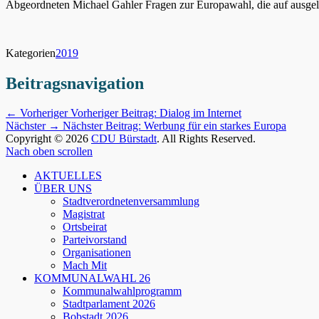
Abgeordneten Michael Gahler Fragen zur Europawahl, die auf ausgele
Kategorien
2019
Beitragsnavigation
← Vorheriger
Vorheriger Beitrag:
Dialog im Internet
Nächster →
Nächster Beitrag:
Werbung für ein starkes Europa
Copyright © 2026
CDU Bürstadt
. All Rights Reserved.
Nach oben scrollen
AKTUELLES
ÜBER UNS
Stadtverordnetenversammlung
Magistrat
Ortsbeirat
Parteivorstand
Organisationen
Mach Mit
KOMMUNALWAHL 26
Kommunalwahlprogramm
Stadtparlament 2026
Bobstadt 2026