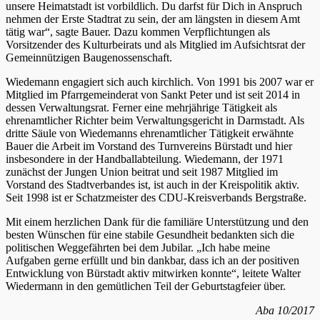
unsere Heimatstadt ist vorbildlich. Du darfst für Dich in Anspruch
nehmen der Erste Stadtrat zu sein, der am längsten in diesem Amt
tätig war“, sagte Bauer. Dazu kommen Verpflichtungen als
Vorsitzender des Kulturbeirats und als Mitglied im Aufsichtsrat der
Gemeinnützigen Baugenossenschaft.
Wiedemann engagiert sich auch kirchlich. Von 1991 bis 2007 war er
Mitglied im Pfarrgemeinderat von Sankt Peter und ist seit 2014 in
dessen Verwaltungsrat. Ferner eine mehrjährige Tätigkeit als
ehrenamtlicher Richter beim Verwaltungsgericht in Darmstadt. Als
dritte Säule von Wiedemanns ehrenamtlicher Tätigkeit erwähnte
Bauer die Arbeit im Vorstand des Turnvereins Bürstadt und hier
insbesondere in der Handballabteilung. Wiedemann, der 1971
zunächst der Jungen Union beitrat und seit 1987 Mitglied im
Vorstand des Stadtverbandes ist, ist auch in der Kreispolitik aktiv.
Seit 1998 ist er Schatzmeister des CDU-Kreisverbands Bergstraße.
Mit einem herzlichen Dank für die familiäre Unterstützung und den
besten Wünschen für eine stabile Gesundheit bedankten sich die
politischen Weggefährten bei dem Jubilar. „Ich habe meine
Aufgaben gerne erfüllt und bin dankbar, dass ich an der positiven
Entwicklung von Bürstadt aktiv mitwirken konnte“, leitete Walter
Wiedermann in den gemütlichen Teil der Geburtstagfeier über.
Aba 10/2017