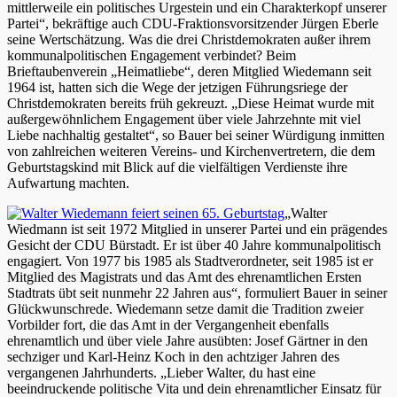
mittlerweile ein politisches Urgestein und ein Charakterkopf unserer
Partei“, bekräftige auch CDU-Fraktionsvorsitzender Jürgen Eberle
seine Wertschätzung. Was die drei Christdemokraten außer ihrem
kommunalpolitischen Engagement verbindet? Beim
Brieftaubenverein „Heimatliebe“, deren Mitglied Wiedemann seit
1964 ist, hatten sich die Wege der jetzigen Führungsriege der
Christdemokraten bereits früh gekreuzt. „Diese Heimat wurde mit
außergewöhnlichem Engagement über viele Jahrzehnte mit viel
Liebe nachhaltig gestaltet“, so Bauer bei seiner Würdigung inmitten
von zahlreichen weiteren Vereins- und Kirchenvertretern, die dem
Geburtstagskind mit Blick auf die vielfältigen Verdienste ihre
Aufwartung machten.
„Walter
Wiedmann ist seit 1972 Mitglied in unserer Partei und ein prägendes
Gesicht der CDU Bürstadt. Er ist über 40 Jahre kommunalpolitisch
engagiert. Von 1977 bis 1985 als Stadtverordneter, seit 1985 ist er
Mitglied des Magistrats und das Amt des ehrenamtlichen Ersten
Stadtrats übt seit nunmehr 22 Jahren aus“, formuliert Bauer in seiner
Glückwunschrede. Wiedemann setze damit die Tradition zweier
Vorbilder fort, die das Amt in der Vergangenheit ebenfalls
ehrenamtlich und über viele Jahre ausübten: Josef Gärtner in den
sechziger und Karl-Heinz Koch in den achtziger Jahren des
vergangenen Jahrhunderts. „Lieber Walter, du hast eine
beeindruckende politische Vita und dein ehrenamtlicher Einsatz für