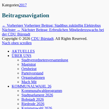
Kategorien
2017
Beitragsnavigation
← Vorheriger
Vorheriger Beitrag:
Stadtbus zukünftig Elektrobus
Nächster →
Nächster Beitrag:
Erfreulichen Mitgliederzuwachs bei
der CDU Bürstadt
Copyright © 2026
CDU Bürstadt
. All Rights Reserved.
Nach oben scrollen
AKTUELLES
ÜBER UNS
Stadtverordnetenversammlung
Magistrat
Ortsbeirat
Parteivorstand
Organisationen
Mach Mit
KOMMUNALWAHL 26
Kommunalwahlprogramm
Stadtparlament 2026
Bobstadt 2026
Riedrode 2026
Kreistagswahl 2026